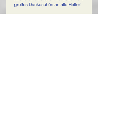
großes Dankeschön an alle Helfer!
6. Juni 2025
SVN bezwingt Tabellenführer
7. Mai 2025
Archiv
Februar 2026
(1)
1 Beitrag
Juni 2025
(2)
2 Beiträge
Mai 2025
(2)
2 Beiträge
April 2025
(3)
3 Beiträge
März 2025
(1)
1 Beitrag
November 2024
(2)
2 Beiträge
Oktober 2024
(5)
5 Beiträge