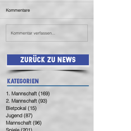
Kommentare
2te belohnt sich
SVN2 gewinnt Bi
Kommentar verfassen...
Zurück zu News
Kategorien
1. Mannschaft
(169)
169 Beiträge
2. Mannschaft
(93)
93 Beiträge
Bietpokal
(15)
15 Beiträge
Jugend
(87)
87 Beiträge
Mannschaft
(96)
96 Beiträge
Spiele
(201)
201 Beiträge