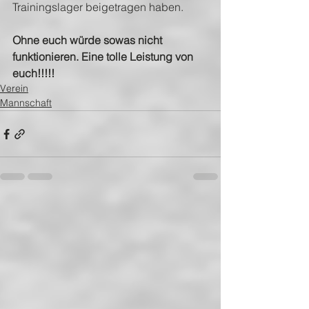
Trainingslager beigetragen haben.
Ohne euch würde sowas nicht 
funktionieren. Eine tolle Leistung von 
euch!!!!!  
Verein
Mannschaft