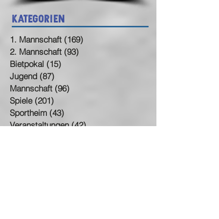
Kategorien
1. Mannschaft
(169)
169 Beiträge
2. Mannschaft
(93)
93 Beiträge
Bietpokal
(15)
15 Beiträge
Jugend
(87)
87 Beiträge
Mannschaft
(96)
96 Beiträge
Spiele
(201)
201 Beiträge
Sportheim
(43)
43 Beiträge
Veranstaltungen
(42)
42 Beiträge
Verein
(117)
117 Beiträge
Aktuelle Einträge
🎭 Fasching beim SV
Neuhausen – das Programm