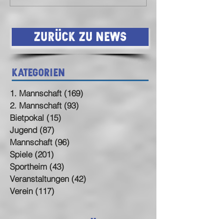
Birkenfeld (endlich)
Statement
Zurück zu News
Kategorien
1. Mannschaft
(169)
169 Beiträge
2. Mannschaft
(93)
93 Beiträge
Bietpokal
(15)
15 Beiträge
Jugend
(87)
87 Beiträge
Mannschaft
(96)
96 Beiträge
Spiele
(201)
201 Beiträge
Sportheim
(43)
43 Beiträge
Veranstaltungen
(42)
42 Beiträge
Verein
(117)
117 Beiträge