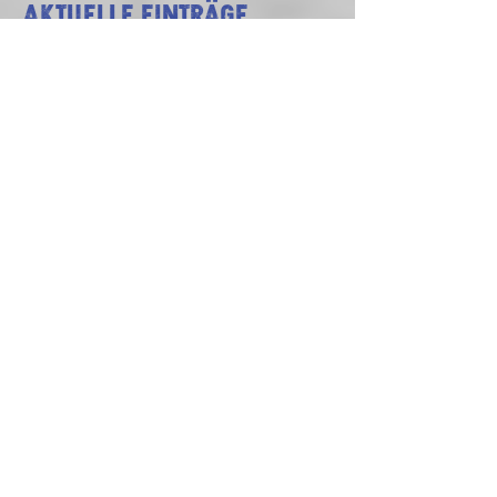
Aktuelle Einträge
🎭 Fasching beim SV
Neuhausen – das Programm
steht!
2. Feb.
Kreisliga – wir kommen!
16. Juni 2025
Rückblick aufs Sportfest 2025 – ein
großes Dankeschön an alle Helfer!
6. Juni 2025
SVN bezwingt Tabellenführer