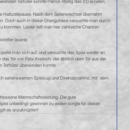
erenden Torhüter konnte Patrick Rödig das 2:0 erzielen.
die Halbzeitpause. Nach dem Seitenwechsel übernahm 
n. Doch auch in dieser Drangphase versuchte man durch 
zu kommen. Leider ließ man hier zahlreiche Chancen 
treffer lauerte. 
pelte man sich auf, und versuchte das Spiel wieder an 
 das Tor von Felix Kreibich, der ähnlich dem Tor aus der 
 Torhüter überwinden konnte.
ch sehenswertem Spielzug und Direktabnahme, mit  dem 
hlossene Mannschaftsleistung. Die gute 
piel unbedingt gewinnen zu wollen sorgte für diesen 
gilt es anzuknüpfen!