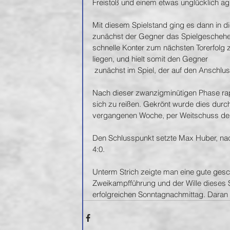
Freistoß und einem etwas unglücklich agi
Mit diesem Spielstand ging es dann in 
zunächst der Gegner das Spielgeschehe
schnelle Konter zum nächsten Torerfolg 
liegen, und hielt somit den Gegner 
 zunächst im Spiel, der auf den Anschluss
Nach dieser zwanzigminütigen Phase rap
sich zu reißen. Gekrönt wurde dies durch
vergangenen Woche, per Weitschuss den
Den Schlusspunkt setzte Max Huber, na
4:0.
Unterm Strich zeigte man eine gute gesc
Zweikampfführung und der Wille dieses S
erfolgreichen Sonntagnachmittag. Daran 