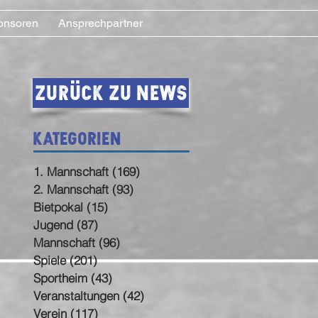
onsoren
Ansprechpartner
Zurück zu News
Kategorien
1. Mannschaft
(169)
169 Beiträge
2. Mannschaft
(93)
93 Beiträge
Bietpokal
(15)
15 Beiträge
Jugend
(87)
87 Beiträge
Mannschaft
(96)
96 Beiträge
Spiele
(201)
201 Beiträge
Sportheim
(43)
43 Beiträge
Veranstaltungen
(42)
42 Beiträge
Verein
(117)
117 Beiträge