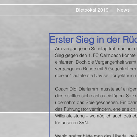
Bietpokal 2019
News
Erster Sieg in der R
Am vergangenen Sonntag traf man auf di
Sieg gegen den 1. FC Calmbach könnte d
einfahren. Doch die Vergangenheit warn
vergangenen Runde mit 5 Gegentreffern 
spielen“ lautete die Devise. Torgefährli
Coach Didi Dierlamm musste auf einigen
diese sollten sich nahtlos einfügen. So k
übernahm das Spielgeschehen. Ein paar M
das Führungstor verhindern, ehe er sich
Willensleistung – womöglich auch getriebe
für unseren SVN.
Wenig später hätte man das Überfällige 2