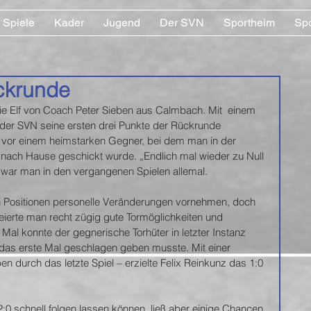
Spiele
Kader
Jugend
Der SVN
Sportheim
Sp
ückrunde
e Elf von Coach Peter Sieben aus Calmbach. Mit  einem 
er SVN seine ersten drei Punkte der Rückrunde 
t vor einem heimstarken Gegner, bei dem man in der 
nach Hause geschickt wurde. „Endlich mal wieder zu Null 
ch war man in den vergangenen Spielen allemal.
 Positionen personelle Veränderungen vornehmen, doch 
reierte man recht zügig gute Tormöglichkeiten und 
al konnte der gegnerische Torhüter in letzter Instanz 
 das erste Mal geschlagen geben musste. Mit einer 
n durch das letzte Spiel – erzielte Felix Reinkunz das 1:0 
:0 schnell folgen lassen können, ließ aber einige Chancen 