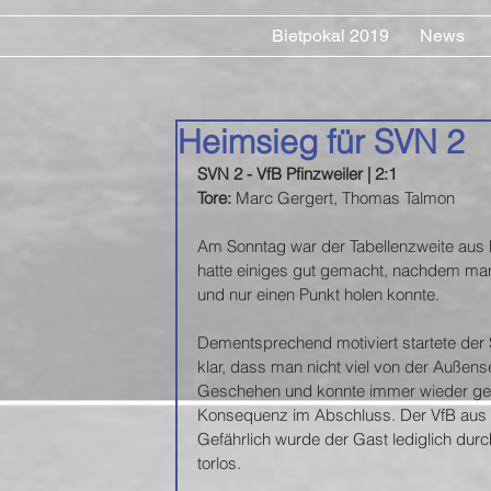
Bietpokal 2019
News
Heimsieg für SVN 2
SVN 2 - VfB Pfinzweiler | 2:1  
Tore: 
Marc Gergert, Thomas Talmon
Am Sonntag war der Tabellenzweite aus 
hatte einiges gut gemacht, nachdem man i
und nur einen Punkt holen konnte.
Dementsprechend motiviert startete der 
klar, dass man nicht viel von der Außense
Geschehen und konnte immer wieder gefähr
Konsequenz im Abschluss. Der VfB aus Pfi
Gefährlich wurde der Gast lediglich durc
torlos.