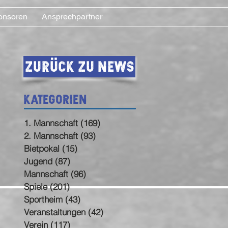
onsoren
Ansprechpartner
Zurück zu News
Kategorien
1. Mannschaft
(169)
169 Beiträge
2. Mannschaft
(93)
93 Beiträge
Bietpokal
(15)
15 Beiträge
Jugend
(87)
87 Beiträge
Mannschaft
(96)
96 Beiträge
Spiele
(201)
201 Beiträge
Sportheim
(43)
43 Beiträge
Veranstaltungen
(42)
42 Beiträge
Verein
(117)
117 Beiträge