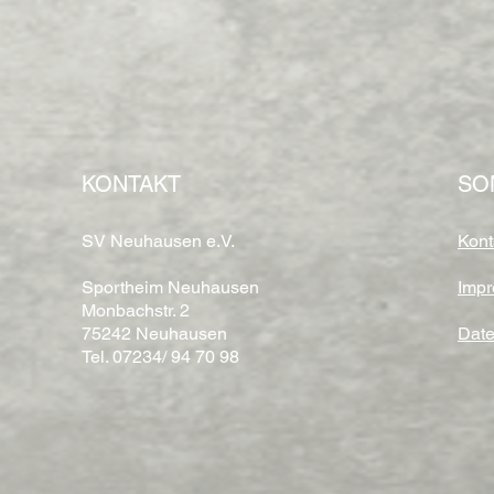
KONTAKT
SO
SV Neuhausen e.V.
Kont
Sportheim Neuhausen
Imp
Monbachstr. 2
75242 Neuhausen
Date
Tel. 07234/ 94 70 98