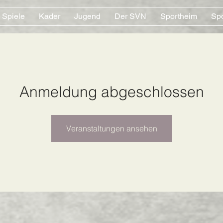
Spiele
Kader
Jugend
Der SVN
Sportheim
Sp
Anmeldung abgeschlossen
Veranstaltungen ansehen