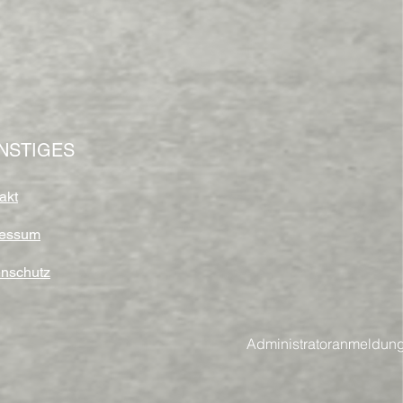
NSTIGES
akt
ressum
nschutz
Administratoranmeldun