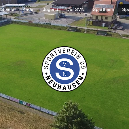
Spiele
Kader
Jugend
Der SVN
Sportheim
Sp