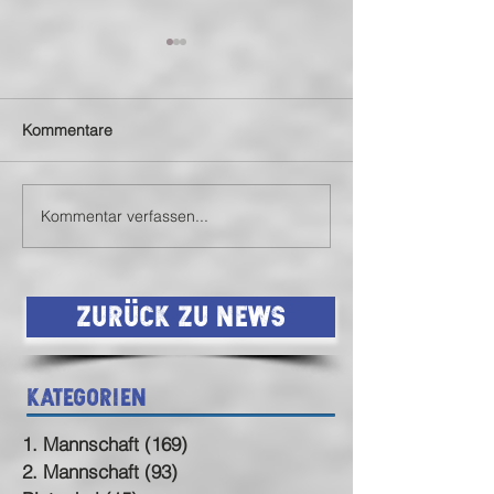
Kommentare
Kommentar verfassen...
SVN siegt auch in
SVN mit Auswärt
Birkenfeld (endlich)
Statement
Zurück zu News
Kategorien
1. Mannschaft
(169)
169 Beiträge
2. Mannschaft
(93)
93 Beiträge