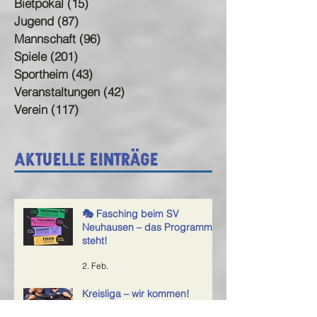
Bietpokal
(15)
15 Beiträge
Jugend
(87)
87 Beiträge
Mannschaft
(96)
96 Beiträge
Spiele
(201)
201 Beiträge
Sportheim
(43)
43 Beiträge
Veranstaltungen
(42)
42 Beiträge
Verein
(117)
117 Beiträge
Aktuelle Einträge
🎭 Fasching beim SV
Neuhausen – das Programm
steht!
2. Feb.
Kreisliga – wir kommen!