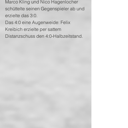
Marco Kling und Nico Hagenlocher 
schüttelte seinen Gegenspieler ab und 
erzielte das 3:0. 
Das 4:0 eine Augenweide: Felix 
Kreibich erzielte per sattem 
Distanzschuss den 4:0-Halbzeitstand.