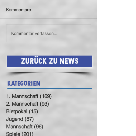
Kommentare
Kommentar verfassen...
SVN siegt auch in
SVN mit Auswärt
Birkenfeld (endlich)
Statement
Zurück zu News
Kategorien
1. Mannschaft
(169)
169 Beiträge
2. Mannschaft
(93)
93 Beiträge
Bietpokal
(15)
15 Beiträge
Jugend
(87)
87 Beiträge
Mannschaft
(96)
96 Beiträge
Spiele
(201)
201 Beiträge