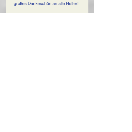
großes Dankeschön an alle Helfer!
6. Juni 2025
SVN bezwingt Tabellenführer
7. Mai 2025
Archiv
Februar 2026
(1)
1 Beitrag
Juni 2025
(2)
2 Beiträge
Mai 2025
(2)
2 Beiträge
April 2025
(3)
3 Beiträge
März 2025
(1)
1 Beitrag
November 2024
(2)
2 Beiträge
Oktober 2024
(5)
5 Beiträge