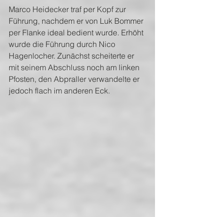
Marco Heidecker traf per Kopf zur 
Führung, nachdem er von Luk Bommer 
per Flanke ideal bedient wurde. Erhöht 
wurde die Führung durch Nico 
Hagenlocher. Zunächst scheiterte er 
mit seinem Abschluss noch am linken 
Pfosten, den Abpraller verwandelte er 
jedoch flach im anderen Eck. 