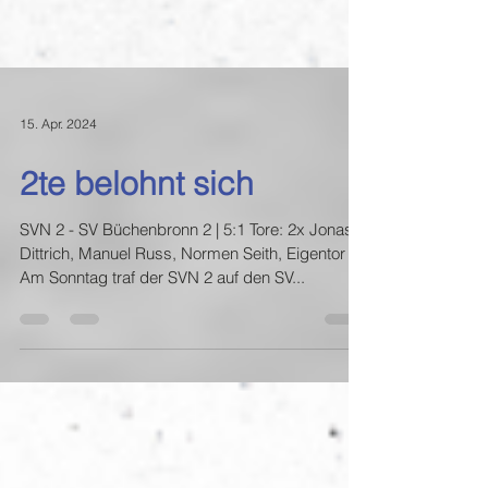
15. Apr. 2024
2te belohnt sich
SVN 2 - SV Büchenbronn 2 | 5:1 Tore: 2x Jonas
Dittrich, Manuel Russ, Normen Seith, Eigentor
Am Sonntag traf der SVN 2 auf den SV...