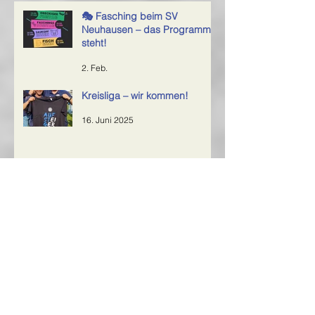
🎭 Fasching beim SV
Neuhausen – das Programm
steht!
2. Feb.
Kreisliga – wir kommen!
16. Juni 2025
Rückblick aufs Sportfest 2025 – ein
großes Dankeschön an alle Helfer!
6. Juni 2025
SVN bezwingt Tabellenführer
7. Mai 2025