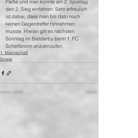
Partie und man konnte am 2. Spieltag 
den 2. Sieg einfahren. Sehr erfreulich 
ist dabei, dass man bis dato noch 
keinen Gegentreffer hinnehmen 
musste. Hieran gilt es nächsten 
Sonntag im Bietderby beim 1. FC 
Schellbronn anzuknüpfen.
1. Mannschaft
Spiele