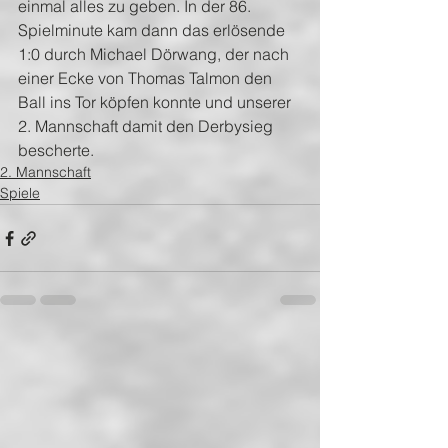
einmal alles zu geben. In der 86. 
Spielminute kam dann das erlösende 
1:0 durch Michael Dörwang, der nach 
einer Ecke von Thomas Talmon den 
Ball ins Tor köpfen konnte und unserer 
2. Mannschaft damit den Derbysieg 
bescherte.
2. Mannschaft
Spiele