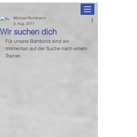
Michael Richtmann
3. Aug. 2017
Wir suchen dich
Für unsere Bambinis sind wir 
momentan auf der Suche nach einem 
Trainer. 