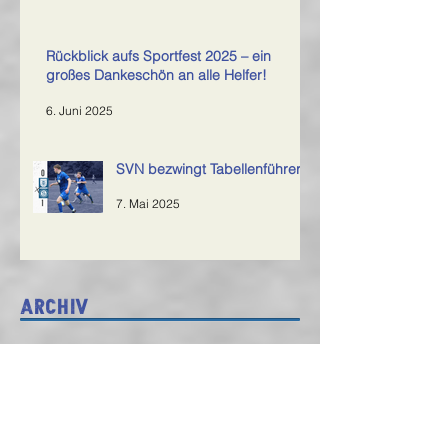
Rückblick aufs Sportfest 2025 – ein
großes Dankeschön an alle Helfer!
6. Juni 2025
SVN bezwingt Tabellenführer
7. Mai 2025
Archiv
Februar 2026
(1)
1 Beitrag
Juni 2025
(2)
2 Beiträge
Mai 2025
(2)
2 Beiträge
April 2025
(3)
3 Beiträge