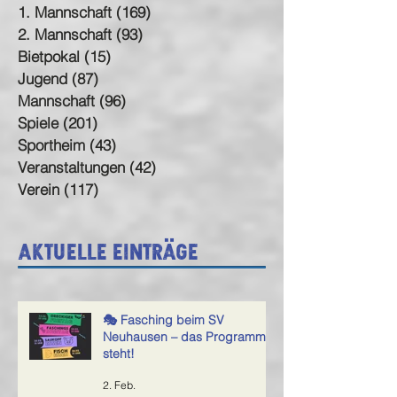
1. Mannschaft
(169)
169 Beiträge
2. Mannschaft
(93)
93 Beiträge
Bietpokal
(15)
15 Beiträge
Jugend
(87)
87 Beiträge
Mannschaft
(96)
96 Beiträge
Spiele
(201)
201 Beiträge
Sportheim
(43)
43 Beiträge
Veranstaltungen
(42)
42 Beiträge
Verein
(117)
117 Beiträge
Aktuelle Einträge
🎭 Fasching beim SV
Neuhausen – das Programm
steht!
2. Feb.