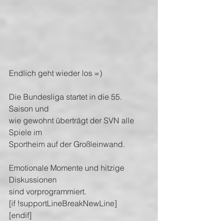
Endlich geht wieder los =)
Die Bundesliga startet in die 55. 
Saison und 
wie gewohnt überträgt der SVN alle 
Spiele im 
Sportheim auf der Großleinwand.  
Emotionale Momente und hitzige 
Diskussionen 
sind vorprogrammiert.
[if !supportLineBreakNewLine]
[endif]