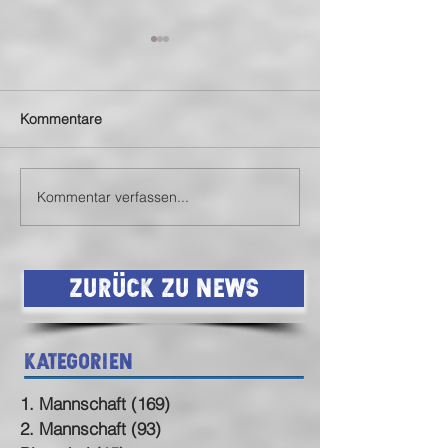
Kommentare
Kommentar verfassen...
Spielberichte unserer JSG
Budenzauber de
Biet 🔴🔵⚪
Biet 🔵🔴⚪
Zurück zu News
Kategorien
1. Mannschaft
(169)
169 Beiträge
2. Mannschaft
(93)
93 Beiträge