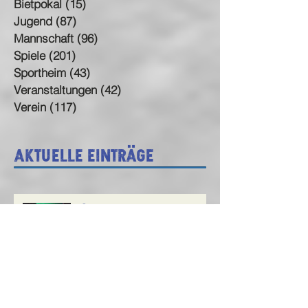
Bietpokal
(15)
15 Beiträge
Jugend
(87)
87 Beiträge
Mannschaft
(96)
96 Beiträge
Spiele
(201)
201 Beiträge
Sportheim
(43)
43 Beiträge
Veranstaltungen
(42)
42 Beiträge
Verein
(117)
117 Beiträge
Aktuelle Einträge
🎭 Fasching beim SV
Neuhausen – das Programm
steht!
2. Feb.
Kreisliga – wir kommen!