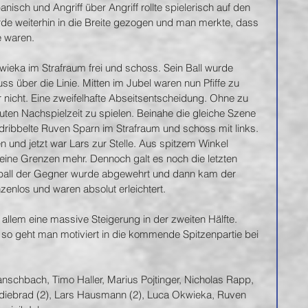
nisch und Angriff über Angriff rollte spielerisch auf den 
de weiterhin in die Breite gezogen und man merkte, dass 
 waren. 
kwieka im Strafraum frei und schoss. Sein Ball wurde 
 über die Linie. Mitten im Jubel waren nun Pfiffe zu 
r nicht. Eine zweifelhafte Abseitsentscheidung. Ohne zu 
uten Nachspielzeit zu spielen. Beinahe die gleiche Szene 
dribbelte Ruven Sparn im Strafraum und schoss mit links. 
 und jetzt war Lars zur Stelle. Aus spitzem Winkel 
keine Grenzen mehr. Dennoch galt es noch die letzten 
kball der Gegner wurde abgewehrt und dann kam der 
nzenlos und waren absolut erleichtert.
allem eine massive Steigerung in der zweiten Hälfte.
 so geht man motiviert in die kommende Spitzenpartie bei 
schbach, Timo Haller, Marius Pojtinger, Nicholas Rapp, 
odiebrad (2), Lars Hausmann (2), Luca Okwieka, Ruven 