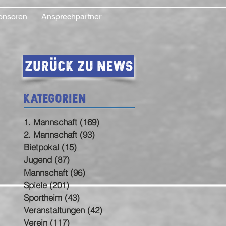
onsoren
Ansprechpartner
Zurück zu News
Kategorien
1. Mannschaft
(169)
169 Beiträge
2. Mannschaft
(93)
93 Beiträge
Bietpokal
(15)
15 Beiträge
Jugend
(87)
87 Beiträge
Mannschaft
(96)
96 Beiträge
Spiele
(201)
201 Beiträge
Sportheim
(43)
43 Beiträge
Veranstaltungen
(42)
42 Beiträge
Verein
(117)
117 Beiträge