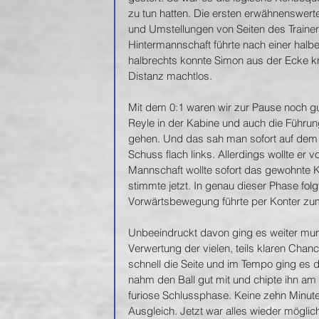
zu tun hatten. Die ersten erwähnenswe
und Umstellungen von Seiten des Trainer
Hintermannschaft führte nach einer halb
halbrechts konnte Simon aus der Ecke k
Distanz machtlos.
Mit dem 0:1 waren wir zur Pause noch g
Reyle in der Kabine und auch die Führung
gehen. Und das sah man sofort auf dem Pl
Schuss flach links. Allerdings wollte er 
Mannschaft wollte sofort das gewohnte K
stimmte jetzt. In genau dieser Phase folg
Vorwärtsbewegung führte per Konter zu
Unbeeindruckt davon ging es weiter munte
Verwertung der vielen, teils klaren Chan
schnell die Seite und im Tempo ging es 
nahm den Ball gut mit und chipte ihn am 
furiose Schlussphase. Keine zehn Minute
Ausgleich. Jetzt war alles wieder möglic