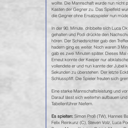
wollte. Die Mannschaft wurde nun nicht pa
Kasten der Gegner zu. Das Spielfeld wur
die Gegner ohne Ersatzspieler nun müde
In der 90. Minute. dribbelte sich Luca O
gehalten und Podi drückte den Nachschuss
hören. Der Schiedsrichter gab den Treffe
hadern ging es weiter. Noch waren 3 Min
gab es zwei Minuten später. Dieses Mal 
Erneut konnte der Keeper nur abklatschen
vollendete er und nun kannte der Jubel 
Sekunden zu überstehen. Der letzte Ec
Schlusspfiff. Die Spieler freuten sich gre
Eine starke Mannschaftsleistung und vor 
Darauf lässt sich weiterhin aufbauen und
Tabellenführer Niefern.
Es spielten:
 Simon Proß (TW), Hannes Ban
Felix Reinkunz (C), Steven Volz, Luca P