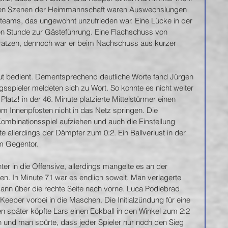
rten Szenen der Heimmannschaft waren Auswechslungen 
teams, das ungewohnt unzufrieden war. Eine Lücke in der 
en Stunde zur Gästeführung. Eine Flachschuss von 
ratzen, dennoch war er beim Nachschuss aus kurzer 
ut bedient. Dementsprechend deutliche Worte fand Jürgen 
sspieler meldeten sich zu Wort. So konnte es nicht weiter 
atz! in der 46. Minute platzierte Mittelstürmer einen 
vom Innenpfosten nicht in das Netz springen. Die 
ombinationsspiel aufziehen und auch die Einstellung 
te allerdings der Dämpfer zum 0:2. Ein Ballverlust in der 
m Gegentor. 
r in die Offensive, allerdings mangelte es an der 
cen. In Minute 71 war es endlich soweit. Man verlagerte 
dann über die rechte Seite nach vorne. Luca Podiebrad 
Keeper vorbei in die Maschen. Die Initialzündung für eine 
n später köpfte Lars einen Eckball in den Winkel zum 2:2 
h und man spürte, dass jeder Spieler nur noch den Sieg 