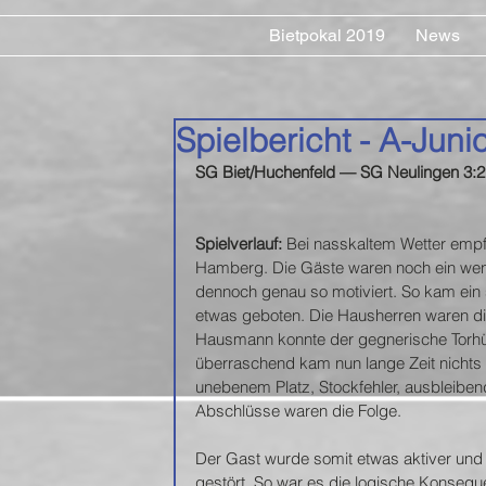
Bietpokal 2019
News
Spielbericht - A-Juni
SG Biet/Huchenfeld — SG Neulingen 3:2 
Spielverlauf: 
Bei nasskaltem Wetter empfi
Hamberg. Die Gäste waren noch ein wen
dennoch genau so motiviert. So kam ei
etwas geboten. Die Hausherren waren dir
Hausmann konnte der gegnerische Torhüt
überraschend kam nun lange Zeit nichts
unebenem Platz, Stockfehler, ausbleiben
Abschlüsse waren die Folge. 
Der Gast wurde somit etwas aktiver und 
gestört. So war es die logische Konse