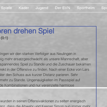
Spiele
Kader
Jugend
Der SVN
Sportheim
Sp
oren drehen Spiel
(0:1)
ngen wir den starken Verfolger aus Neulingen in 
ig mehr ersatzgeschwächt als unsere Mannschaft, aber 
n spannendes Spiel zu Stande und die Zuschauer bekamen 
ekt in der Offensive zu finden. Nach einer Ecke von Lars 
er den Schuss aus kurzer Distanz parieren. Sehr 
 mehr zu Stande. Ungenauigkeiten im Passspiel auf 
de Kombinationen und nur vereinzelte harmlose 
wurden in seinen Offensivaktionen zu selten energisch 
quenz, dass die Abwehr und Keeper Simon nun immer mehr 