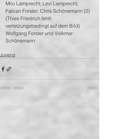
Milo Lamprecht; Levi Lamprecht; 
Fabian Forster; Chris Schönemann (2) 
(Thies Friedrich fehlt 
verletzungsbedingt auf dem Bild) 
Wolfgang Forster und Volkmar 
Schönemann
Jugend