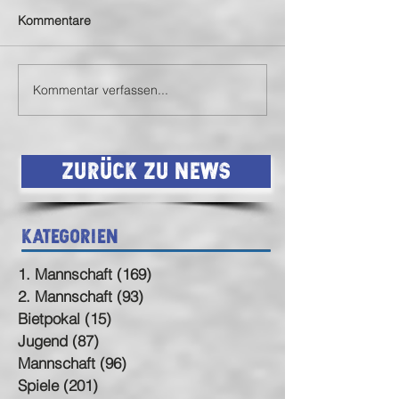
Kommentare
Kommentar verfassen...
SVN siegt auch in
SVN mit Auswärt
Birkenfeld (endlich)
Statement
Zurück zu News
Kategorien
1. Mannschaft
(169)
169 Beiträge
2. Mannschaft
(93)
93 Beiträge
Bietpokal
(15)
15 Beiträge
Jugend
(87)
87 Beiträge
Mannschaft
(96)
96 Beiträge
Spiele
(201)
201 Beiträge