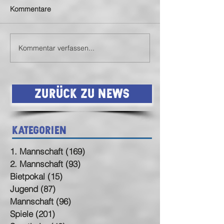
Kommentare
2te belohnt sich
SVN2 gewinnt Bi
Kommentar verfassen...
Zurück zu News
Kategorien
1. Mannschaft
(169)
169 Beiträge
2. Mannschaft
(93)
93 Beiträge
Bietpokal
(15)
15 Beiträge
Jugend
(87)
87 Beiträge
Mannschaft
(96)
96 Beiträge
Spiele
(201)
201 Beiträge