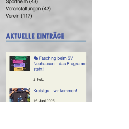
Sportheim
(43)
43 Beiträge
Veranstaltungen
(42)
42 Beiträge
Verein
(117)
117 Beiträge
Aktuelle Einträge
🎭 Fasching beim SV
Neuhausen – das Programm
steht!
2. Feb.
Kreisliga – wir kommen!
16. Juni 2025
Rückblick aufs Sportfest 2025 – ein
großes Dankeschön an alle Helfer!