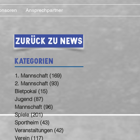
onsoren
Ansprechpartner
Zurück zu News
Kategorien
1. Mannschaft
(169)
169 Beiträge
2. Mannschaft
(93)
93 Beiträge
Bietpokal
(15)
15 Beiträge
Jugend
(87)
87 Beiträge
Mannschaft
(96)
96 Beiträge
Spiele
(201)
201 Beiträge
Sportheim
(43)
43 Beiträge
Veranstaltungen
(42)
42 Beiträge
Verein
(117)
117 Beiträge