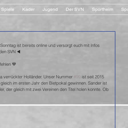
Spiele
Kader
Jugend
Der SVN
Sportheim
Sp
onntag ist bereits online und versorgt euch mit Infos 
den SVN ◀️
 fehlen 💙
ka verrückter Holländer. Unser Nummer 
#99
 ist seit 2015 
gleich im ersten Jahr den Bietpokal gewinnen. Sander ist 
r, der gleich mit zwei Vereinen den Titel holen konnte. Ob 