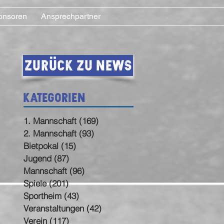
onsoren
Ansprechpartner
Zurück zu News
Kategorien
1. Mannschaft
(169)
169 Beiträge
2. Mannschaft
(93)
93 Beiträge
Bietpokal
(15)
15 Beiträge
Jugend
(87)
87 Beiträge
Mannschaft
(96)
96 Beiträge
Spiele
(201)
201 Beiträge
Sportheim
(43)
43 Beiträge
Veranstaltungen
(42)
42 Beiträge
Verein
(117)
117 Beiträge