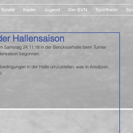
Spiele
Kader
Jugend
Der SVN
Sportheim
Sp
der Hallensaison
 Samstag 24.11.18 in der Benckiserhalle beim Turnier 
lensaison begonnen. 
elbedingungen in der Halle umzustellen, was in Ansätzen 
! 