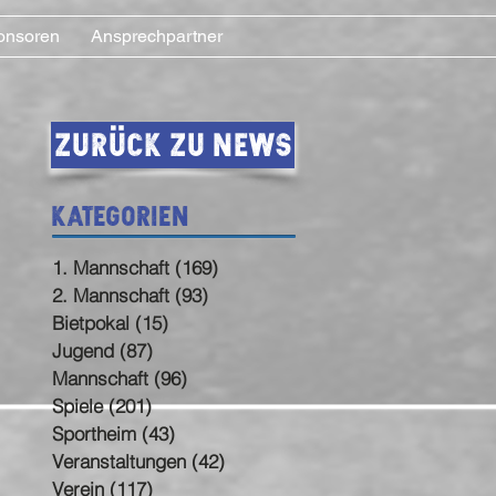
onsoren
Ansprechpartner
Zurück zu News
Kategorien
1. Mannschaft
(169)
169 Beiträge
2. Mannschaft
(93)
93 Beiträge
Bietpokal
(15)
15 Beiträge
Jugend
(87)
87 Beiträge
Mannschaft
(96)
96 Beiträge
Spiele
(201)
201 Beiträge
Sportheim
(43)
43 Beiträge
Veranstaltungen
(42)
42 Beiträge
Verein
(117)
117 Beiträge