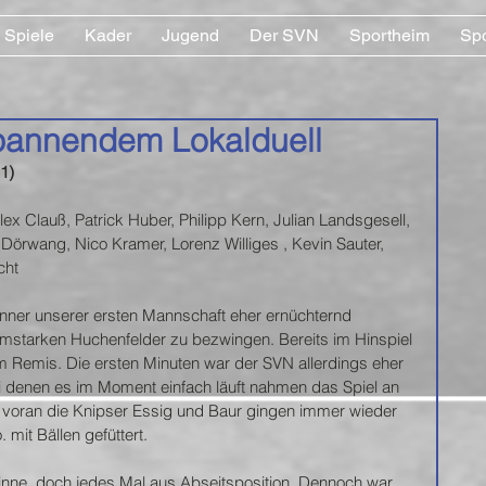
Spiele
Kader
Jugend
Der SVN
Sportheim
Sp
pannendem Lokalduell
1)
ex Clauß, Patrick Huber, Philipp Kern, Julian Landsgesell, 
 Dörwang, Nico Kramer, Lorenz Williges , Kevin Sauter, 
cht
nner unserer ersten Mannschaft eher ernüchternd 
formstarken Huchenfelder zu bezwingen. Bereits im Hinspiel 
im Remis. Die ersten Minuten war der SVN allerdings eher 
ei denen es im Moment einfach läuft nahmen das Spiel an 
len voran die Knipser Essig und Baur gingen immer wieder 
mit Bällen gefüttert.
pinne, doch jedes Mal aus Abseitsposition. Dennoch war 