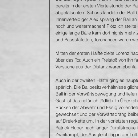
bereits in der ersten Viertelstunde der 
abgefälschtem Schuss landete der Ball be
Innenverteidiger Alex sprang der Ball an
hoch und weitermachen! Plötzlich stellte
einige lange Bälle kam dort nichts mehr
und Passstafetten, Torchancen waren we
Mitten der ersten Hälfte zielte Lorenz n
über das Tor. Auch ein Freistoß von ihn 
Versuche aus der Distanz waren ebenfalls
Auch in der zweiten Hälfte ging es haupt
spärlich. Die Ballbesitzverhältnisse glich
Ball in der Vorwärtsbewegung und liefen
Gast ist das natürlich tödlich. In Überzah
Rücken der Abwehr und Essig vollendete 
gewechselt und der Vorwärtsdrang beibeh
auf Dreierkette um. In der vorletzten re
Patrick Huber nach langer Durststrecke i
Zweikampf, der Ausgleich lag in der Luft