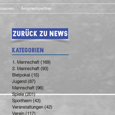
onsoren
Ansprechpartner
Zurück zu News
Kategorien
1. Mannschaft
(169)
169 Beiträge
2. Mannschaft
(93)
93 Beiträge
Bietpokal
(15)
15 Beiträge
Jugend
(87)
87 Beiträge
Mannschaft
(96)
96 Beiträge
Spiele
(201)
201 Beiträge
Sportheim
(43)
43 Beiträge
Veranstaltungen
(42)
42 Beiträge
Verein
(117)
117 Beiträge