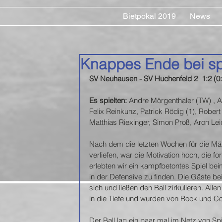
Bietpokal 2019
News
Knappes Ende bei s
SV Neuhausen - SV Huchenfeld 2  1:2 (0:
Es spielten:
 Andre Mörgenthaler (TW) , Al
Felix Reinkunz, Patrick Rödig (1), Robert
Matthias Riexinger, Simon Proß, Aron Lei
Nach dem die letzten Wochen für die Mä
verliefen, war die Motivation hoch, die 
erlebten wir ein kampfbetontes Spiel be
in der Defensive zu finden. Die Gäste b
sich und ließen den Ball zirkulieren. Al
in die Tiefe und wurden von Rock und Co. 
Der Ball lag ein paar mal im Netz von S