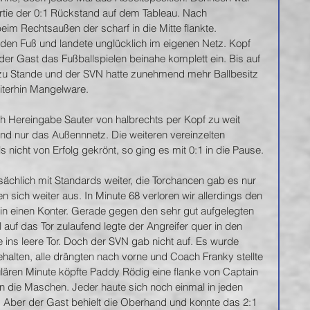
Partie der 0:1 Rückstand auf dem Tableau. Nach 
im Rechtsaußen der scharf in die Mitte flankte. 
 den Fuß und landete unglücklich im eigenen Netz. Kopf 
 der Gast das Fußballspielen beinahe komplett ein. Bis auf 
 zu Stande und der SVN hatte zunehmend mehr Ballbesitz 
iterhin Mangelware.
ach Hereingabe Sauter von halbrechts per Kopf zu weit 
fand nur das Außennnetz. Die weiteren vereinzelten 
 nicht von Erfolg gekrönt, so ging es mit 0:1 in die Pause.
sächlich mit Standards weiter, die Torchancen gab es nur 
en sich weiter aus. In Minute 68 verloren wir allerdings den 
 in einen Konter. Gerade gegen den sehr gut aufgelegten 
l auf das Tor zulaufend legte der Angreifer quer in den 
ins leere Tor. Doch der SVN gab nicht auf. Es wurde 
alten, alle drängten nach vorne und Coach Franky stellte 
gulären Minute köpfte Paddy Rödig eine flanke von Captain 
n die Maschen. Jeder haute sich noch einmal in jeden 
. Aber der Gast behielt die Oberhand und konnte das 2:1 