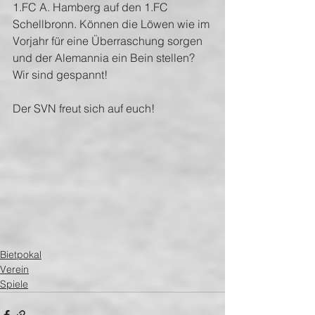
1.FC A. Hamberg auf den 1.FC 
Schellbronn. Können die Löwen wie im 
Vorjahr für eine Überraschung sorgen 
und der Alemannia ein Bein stellen?
Wir sind gespannt!
Der SVN freut sich auf euch!
Bietpokal
Verein
Spiele