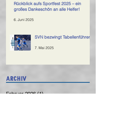
Rückblick aufs Sportfest 2025 – ein
großes Dankeschön an alle Helfer!
6. Juni 2025
SVN bezwingt Tabellenführer
7. Mai 2025
Archiv
Februar 2026
(1)
1 Beitrag
Juni 2025
(2)
2 Beiträge
Mai 2025
(2)
2 Beiträge
April 2025
(3)
3 Beiträge
März 2025
(1)
1 Beitrag
November 2024
(2)
2 Beiträge