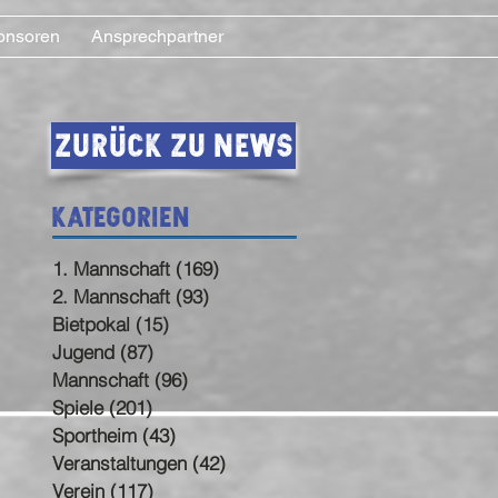
onsoren
Ansprechpartner
Zurück zu News
Kategorien
1. Mannschaft
(169)
169 Beiträge
2. Mannschaft
(93)
93 Beiträge
Bietpokal
(15)
15 Beiträge
Jugend
(87)
87 Beiträge
Mannschaft
(96)
96 Beiträge
Spiele
(201)
201 Beiträge
Sportheim
(43)
43 Beiträge
Veranstaltungen
(42)
42 Beiträge
Verein
(117)
117 Beiträge