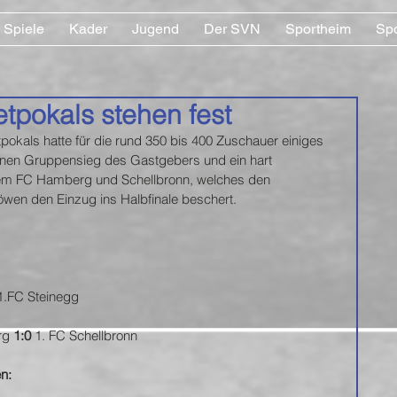
Spiele
Kader
Jugend
Der SVN
Sportheim
Sp
etpokals stehen fest
tpokals hatte für die rund 350 bis 400 Zuschauer einiges 
ränen Gruppensieg des Gastgebers und ein hart 
m FC Hamberg und Schellbronn, welches den 
n den Einzug ins Halbfinale beschert.   
1.FC Steinegg
rg 
1:0 
1. FC Schellbronn
n: