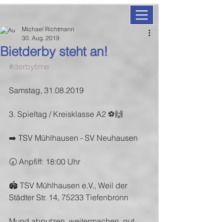
Michael Richtmann
30. Aug. 2019
Bietderby steht an!
#derbytime
Samstag, 31.08.2019
3. Spieltag / Kreisklasse A2 ⚽️🙌
➡️ TSV Mühlhausen - SV Neuhausen 
🕢 Anpfiff: 18:00 Uhr
🏟 TSV Mühlhausen e.V., Weil der 
Städter Str. 14, 75233 Tiefenbronn
Mund abputzen, weitermachen, gut 