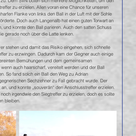
 zu. Dem SVN boten sich mehrere Möglichkeiten, um den 
treffer zu erzielen. Allen voran eine Chance für unseren 
harfen Flanke von links den Ball in der Luft mit der Sohle 
örderte. Doch auch Langenalb hat einen guten Torwart an 
, und konnte den Ball parieren. Auch den satten Schuss 
ie gerade noch über die Latte lenken.
er stehen und damit das Risiko eingehen, sich schnelle 
effer zu erzwingen. Dadurch kam der Gegner auch einige 
it vereinten Bemühungen und dem gemeinsamen 
wenn auch haarscharf, vereitelt werden und der Ball 
n. So fand solch ein Ball den Weg zu Adrian 
 gegnerischen Sechzehner zu Fall gebracht wurde. Der 
st an, und konnte „souverän“ den Anschlusstreffer erzielen. 
och irgendwie den Siegtreffer zu erzielen, doch es sollte 
n bleiben.