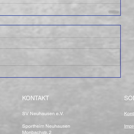
KONTAKT
SO
SV Neuhausen e.V.
Kont
Sportheim Neuhausen
Imp
Monbachstr. 2