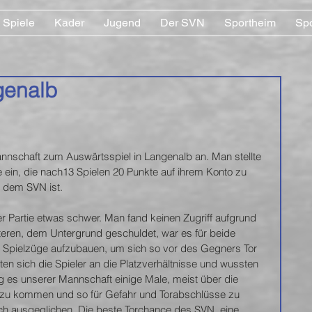
Spiele
Kader
Jugend
Der SVN
Sportheim
Sp
genalb
nnschaft zum Auswärtsspiel in Langenalb an. Man stellte 
e ein, die nach13 Spielen 20 Punkte auf ihrem Konto zu 
t dem SVN ist.
r Partie etwas schwer. Man fand keinen Zugriff aufgrund 
ren, dem Untergrund geschuldet, war es für beide 
Spielzüge aufzubauen, um sich so vor des Gegners Tor 
ten sich die Spieler an die Platzverhältnisse und wussten 
 es unserer Mannschaft einige Male, meist über die 
 zu kommen und so für Gefahr und Torabschlüsse zu 
ich ausgeglichen. Die beste Torchance des SVN, eine 