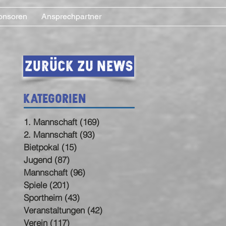
onsoren
Ansprechpartner
Zurück zu News
Kategorien
1. Mannschaft
(169)
169 Beiträge
2. Mannschaft
(93)
93 Beiträge
Bietpokal
(15)
15 Beiträge
Jugend
(87)
87 Beiträge
Mannschaft
(96)
96 Beiträge
Spiele
(201)
201 Beiträge
Sportheim
(43)
43 Beiträge
Veranstaltungen
(42)
42 Beiträge
Verein
(117)
117 Beiträge