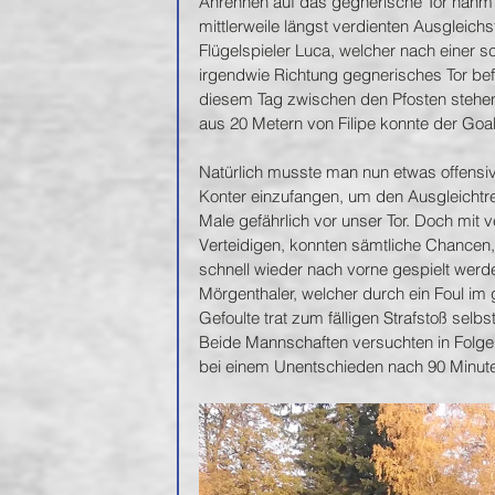
Anrennen auf das gegnerische Tor nahm
mittlerweile längst verdienten Ausgleichs
Flügelspieler Luca, welcher nach einer sc
irgendwie Richtung gegnerisches Tor bef
diesem Tag zwischen den Pfosten stehen
aus 20 Metern von Filipe konnte der Goal
Natürlich musste man nun etwas offensiv
Konter einzufangen, um den Ausgleichtr
Male gefährlich vor unser Tor. Doch m
Verteidigen, konnten sämtliche Chancen, 
schnell wieder nach vorne gespielt werde
Mörgenthaler, welcher durch ein Foul im
Gefoulte trat zum fälligen Strafstoß selb
Beide Mannschaften versuchten in Folge n
bei einem Unentschieden nach 90 Minute