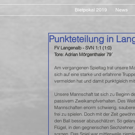
Bietpokal 2019
News
Punkteteilung in Lan
FV Langenalb - SVN 1:1 (1:0)
Tore: Adrian Mörgenthaler 79´
Am vergangenen Spieltag trat unsere Ma
sich auf eine starke und erfahrene Trupp
vermelden hat und damit punktgleich mi
Unsere Mannschaft tat sich zu Beginn de
passivem Zweikampfverhalten. Des Weite
Mannschaften enorm schwierig, saubere 
frei zu spielen. Doch mit der Zeit gewöhn
den Ball besser abzuschätzen. So gelang
Flügel, in den gegnerischen Sechzehner
sorgen. Das Spiel war mittlerweile zieml