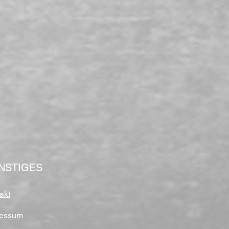
NSTIGES
akt
ressum