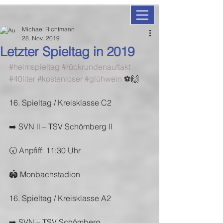
Michael Richtmann
28. Nov. 2019
Letzter Spieltag in 2019
#heimspieltag
#rückrundenauftakt
#40liter
#kostenloser
#glühwein
 ⚽️🙌
16. Spieltag / Kreisklasse C2
➡️ SVN ll – TSV Schömberg ll
🕢 Anpfiff: 11:30 Uhr
🏟 Monbachstadion
16. Spieltag / Kreisklasse A2
➡️ SVN – TSV Schömberg