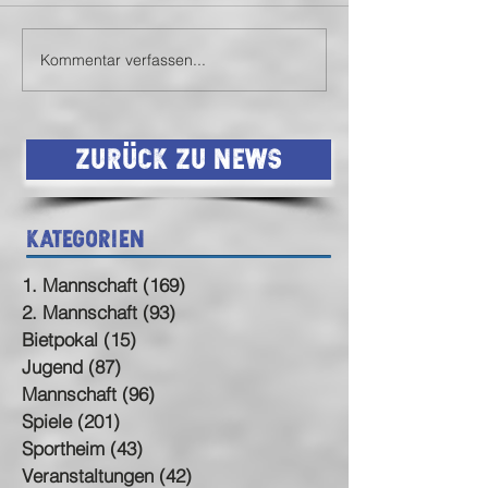
Kommentar verfassen...
SVN siegt auch in
SVN mit Auswärt
Birkenfeld (endlich)
Statement
Zurück zu News
Kategorien
1. Mannschaft
(169)
169 Beiträge
2. Mannschaft
(93)
93 Beiträge
Bietpokal
(15)
15 Beiträge
Jugend
(87)
87 Beiträge
Mannschaft
(96)
96 Beiträge
Spiele
(201)
201 Beiträge
Sportheim
(43)
43 Beiträge
Veranstaltungen
(42)
42 Beiträge