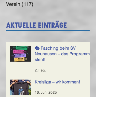
Verein
(117)
117 Beiträge
Aktuelle Einträge
🎭 Fasching beim SV
Neuhausen – das Programm
steht!
2. Feb.
Kreisliga – wir kommen!
16. Juni 2025
Rückblick aufs Sportfest 2025 – ein
großes Dankeschön an alle Helfer!
6. Juni 2025