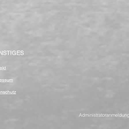
NSTIGES
akt
ressum
nschutz
Administratoranmeldun