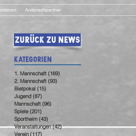
onsoren
Ansprechpartner
Zurück zu News
Kategorien
1. Mannschaft
(169)
169 Beiträge
2. Mannschaft
(93)
93 Beiträge
Bietpokal
(15)
15 Beiträge
Jugend
(87)
87 Beiträge
Mannschaft
(96)
96 Beiträge
Spiele
(201)
201 Beiträge
Sportheim
(43)
43 Beiträge
Veranstaltungen
(42)
42 Beiträge
Verein
(117)
117 Beiträge