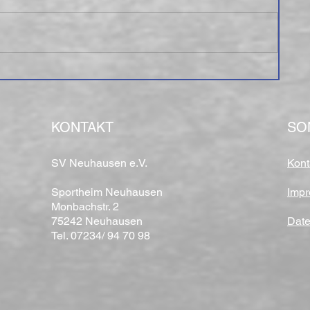
KONTAKT
SO
SV Neuhausen e.V.
Kont
Sportheim Neuhausen
Imp
Monbachstr. 2
75242 Neuhausen
Date
Tel. 07234/ 94 70 98