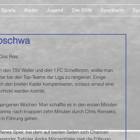
Spiele
Kader
Jugend
Der SVN
Sportheim
Sp
Coschwa
e Dos Reis
den TSV Weiler und den 1.FC Schellbronn, wollte man 
iter bei den Top-Teams der Liga zu rangieren. Einige 
ch den breiten Kader kompensieren, sodass erneut eine 
schickt werden konnte.
rgangenen Wochen: Man schaffte es in den ersten Minuten 
onnte nach knappen zehn Minuten durch Chris Romeiko, 
0 in Führung gehen.
ffenes Spiel, bei dem auf beiden Seiten sich Chancen 
erender Torhüter Andre Mörgenthaler hielt die Führung, 