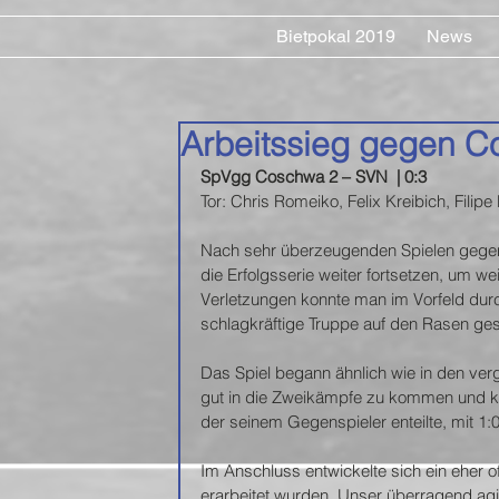
Bietpokal 2019
News
Arbeitssieg gegen 
SpVgg Coschwa 2 – SVN  | 0:3  
Tor: Chris Romeiko, Felix Kreibich, Filip
Nach sehr überzeugenden Spielen gegen 
die Erfolgsserie weiter fortsetzen, um we
Verletzungen konnte man im Vorfeld dur
schlagkräftige Truppe auf den Rasen ge
Das Spiel begann ähnlich wie in den ve
gut in die Zweikämpfe zu kommen und k
der seinem Gegenspieler enteilte, mit 1:
Im Anschluss entwickelte sich ein eher o
erarbeitet wurden. Unser überragend agi