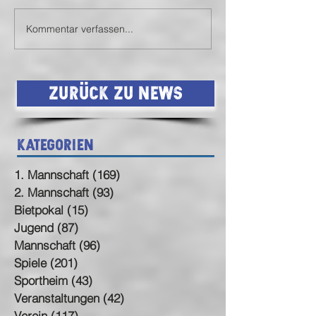
Kommentar verfassen...
SVN siegt auch in
SVN mit Auswärt
Birkenfeld (endlich)
Statement
Zurück zu News
Kategorien
1. Mannschaft
(169)
169 Beiträge
2. Mannschaft
(93)
93 Beiträge
Bietpokal
(15)
15 Beiträge
Jugend
(87)
87 Beiträge
Mannschaft
(96)
96 Beiträge
Spiele
(201)
201 Beiträge
Sportheim
(43)
43 Beiträge
Veranstaltungen
(42)
42 Beiträge
Verein
(117)
117 Beiträge