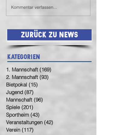
Kreisliga – wir kommen!
Begegnung und tol
Kommentar verfassen...
Stimmung liegen hi
Zeit, Danke zu sage
Zurück zu News
Kategorien
1. Mannschaft
(169)
169 Beiträge
2. Mannschaft
(93)
93 Beiträge
Bietpokal
(15)
15 Beiträge
Jugend
(87)
87 Beiträge
Mannschaft
(96)
96 Beiträge
Spiele
(201)
201 Beiträge
Sportheim
(43)
43 Beiträge
Veranstaltungen
(42)
42 Beiträge
Verein
(117)
117 Beiträge