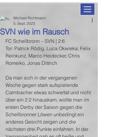
Michael Richtmann
5. Sept. 2023
SVN wie im Rausch
FC Schellbronn – SVN | 2:6
Tor: Patrick Rödig, Luca Okwieka, Felix 
Reinkunz, Marco Heidecker, Chris 
Romeiko, Jonas Dittrich
Da man sich in der vergangenen 
Woche gegen stark aufspielende 
Calmbacher etwas schwertat und nicht 
über ein 2:2 hinauskam, wollte man im 
ersten Derby der Saison gegen die 
Schellbronner Löwen unbedingt ein 
anderes Gesicht zeigen und die 
nächsten drei Punkte einfahren. In der 
Vergangenheit gab es oft heiße und 