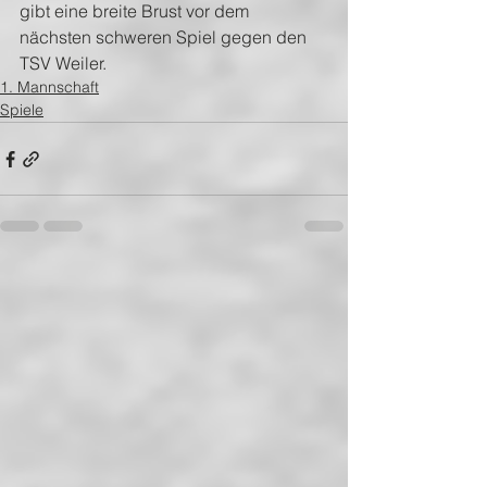
gibt eine breite Brust vor dem 
nächsten schweren Spiel gegen den 
TSV Weiler.
1. Mannschaft
Spiele