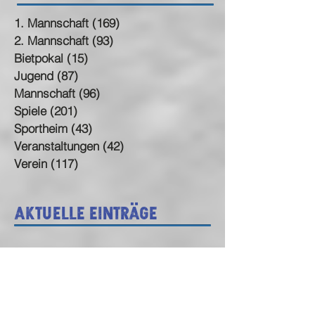
1. Mannschaft
(169)
169 Beiträge
2. Mannschaft
(93)
93 Beiträge
Bietpokal
(15)
15 Beiträge
Jugend
(87)
87 Beiträge
Mannschaft
(96)
96 Beiträge
Spiele
(201)
201 Beiträge
Sportheim
(43)
43 Beiträge
Veranstaltungen
(42)
42 Beiträge
Verein
(117)
117 Beiträge
Aktuelle Einträge
🎭 Fasching beim SV
Neuhausen – das Programm
steht!