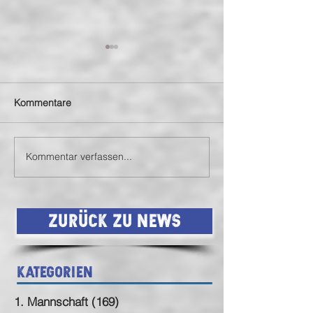
Kommentare
Kommentar verfassen...
Spielberichte unserer JSG
Budenzauber de
Biet 🔴🔵⚪
Biet 🔵🔴⚪
Zurück zu News
Kategorien
1. Mannschaft
(169)
169 Beiträge