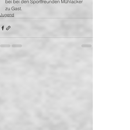
bei bei den Sportfreunden Mühlacker 
zu Gast.
Jugend