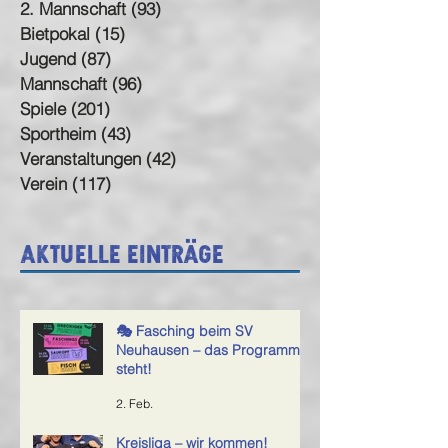
2. Mannschaft
(93)
93 Beiträge
Bietpokal
(15)
15 Beiträge
Jugend
(87)
87 Beiträge
Mannschaft
(96)
96 Beiträge
Spiele
(201)
201 Beiträge
Sportheim
(43)
43 Beiträge
Veranstaltungen
(42)
42 Beiträge
Verein
(117)
117 Beiträge
Aktuelle Einträge
🎭 Fasching beim SV
Neuhausen – das Programm
steht!
2. Feb.
Kreisliga – wir kommen!