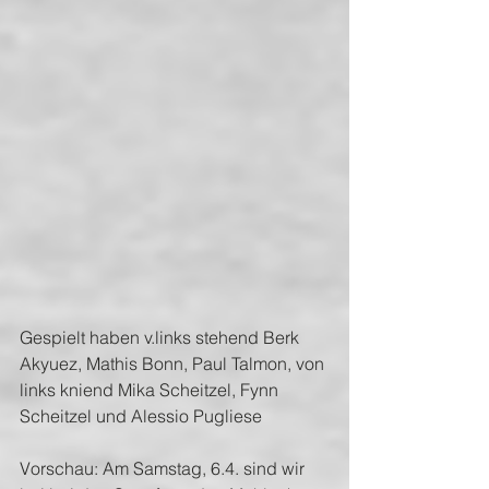
Gespielt haben v.links stehend Berk 
Akyuez, Mathis Bonn, Paul Talmon, von 
links kniend Mika Scheitzel, Fynn 
Scheitzel und Alessio Pugliese
Vorschau: Am Samstag, 6.4. sind wir 