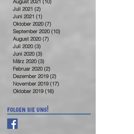
September 2021
(6)
6 Beiträge
August 2021
(10)
10 Beiträge
Juli 2021
(2)
2 Beiträge
Juni 2021
(1)
1 Beitrag
Oktober 2020
(7)
7 Beiträge
September 2020
(10)
10 Beiträge
August 2020
(7)
7 Beiträge
Juli 2020
(3)
3 Beiträge
Juni 2020
(3)
3 Beiträge
März 2020
(3)
3 Beiträge
Februar 2020
(2)
2 Beiträge
Dezember 2019
(2)
2 Beiträge
November 2019
(17)
17 Beiträge
Oktober 2019
(16)
16 Beiträge
Folgen sie uns!