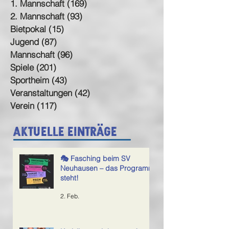
Kategorien
1. Mannschaft
(169)
169 Beiträge
2. Mannschaft
(93)
93 Beiträge
Bietpokal
(15)
15 Beiträge
Jugend
(87)
87 Beiträge
Mannschaft
(96)
96 Beiträge
Spiele
(201)
201 Beiträge
Sportheim
(43)
43 Beiträge
Veranstaltungen
(42)
42 Beiträge
Verein
(117)
117 Beiträge
Aktuelle Einträge
🎭 Fasching beim SV
Neuhausen – das Programm
steht!
2. Feb.