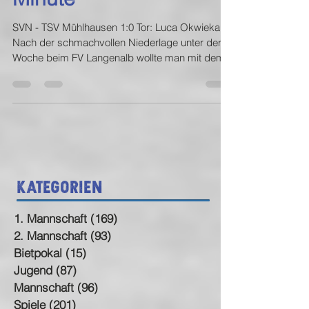
SVN - TSV Mühlhausen 1:0 Tor: Luca Okwieka
Nach der schmachvollen Niederlage unter der
Woche beim FV Langenalb wollte man mit dem...
Kategorien
1. Mannschaft
(169)
169 Beiträge
2. Mannschaft
(93)
93 Beiträge
Bietpokal
(15)
15 Beiträge
Jugend
(87)
87 Beiträge
Mannschaft
(96)
96 Beiträge
Spiele
(201)
201 Beiträge