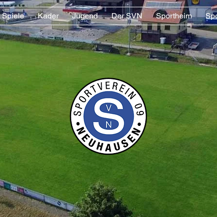
Spiele
Kader
Jugend
Der SVN
Sportheim
Sp