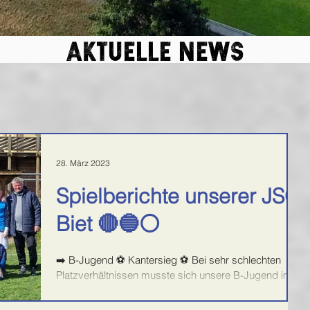
aktuelle news
28. März 2023
Spielberichte unserer JSG
Biet 🔴🔵⚪
➡️ B-Jugend ⚽️ Kantersieg ⚽️ Bei sehr schlechten
Platzverhältnissen musste sich unsere B-Jugend im
ungewohnten 9 gegen 9 bei der JFV...