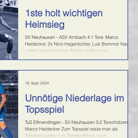
1ste holt wichtigen
Heimsieg
SV Neuhausen - ASV Arnbach 4:1 Tore: Marco
Heidecker, 2x Nico Hagenlocher, Luis Bommer Nach
zuletzt zwei sieglosen Partien wollte man...
16. Sept. 2024
Unnötige Niederlage im
Topsspiel
TuS Ellmendingen - SV Neuhausen 3:2 Torschützen: 2x
Marco Heidecker Zum Topspiel reiste man als
Tabellenzweiter zum Tabellenführer nach...