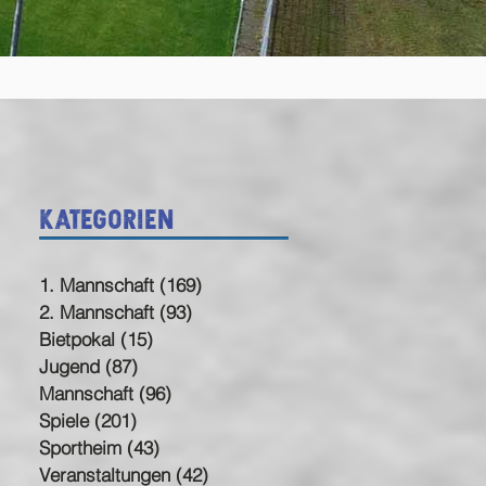
Kategorien
1. Mannschaft
(169)
169 Beiträge
2. Mannschaft
(93)
93 Beiträge
Bietpokal
(15)
15 Beiträge
Jugend
(87)
87 Beiträge
Mannschaft
(96)
96 Beiträge
Spiele
(201)
201 Beiträge
Sportheim
(43)
43 Beiträge
Veranstaltungen
(42)
42 Beiträge