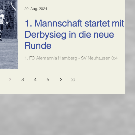
20. Aug. 2024
1. Mannschaft startet mit
Derbysieg in die neue
Runde
1. FC Alemannia Hamberg - SV Neuhausen 0:4
Torschützen: 2x Marco Heidecker, Christopher
Romeiko, Felix Reinkunz Zum Start in die Saison...
2
3
4
5