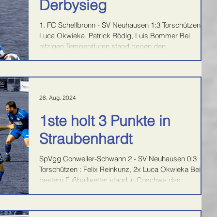
Derbysieg
1. FC Schellbronn - SV Neuhausen 1:3 Torschützen:
Luca Okwieka, Patrick Rödig, Luis Bommer Bei
hitzigen Temperaturen stand gegen den...
28. Aug. 2024
1ste holt 3 Punkte in
Straubenhardt
SpVgg Conweiler-Schwann 2 - SV Neuhausen 0:3
Torschützen : Felix Reinkunz, 2x Luca Okwieka Bei
bestem Fußballwetter stand in Coschwa das...