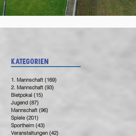
Kategorien
1. Mannschaft
(169)
169 Beiträge
2. Mannschaft
(93)
93 Beiträge
Bietpokal
(15)
15 Beiträge
Jugend
(87)
87 Beiträge
Mannschaft
(96)
96 Beiträge
Spiele
(201)
201 Beiträge
Sportheim
(43)
43 Beiträge
Veranstaltungen
(42)
42 Beiträge