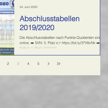
24. Juni 2020
Abschlusstabellen
2019/2020
Die Abschlusstabellen nach Punkte-Quotienten sind
online: ➡️ SVN: 5. Platz 👉 https://bit.ly/37V8xNk ➡️
SVN ll: 1. Platz !!!!!!!!!!! ...
2
3
4
5