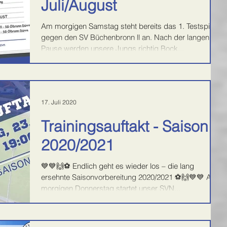
Juli/August
Am morgigen Samstag steht bereits das 1. Testspiel
gegen den SV Büchenbronn ll an. Nach der langen
Pause werden unsere Jungs richtig Bock...
17. Juli 2020
Trainingsauftakt - Saison
2020/2021
💙💙🙌⚽️ Endlich geht es wieder los – die lang
ersehnte Saisonvorbereitung 2020/2021 ⚽️🙌💙💙 Am
morgigen Donnerstag startet unser SVN...