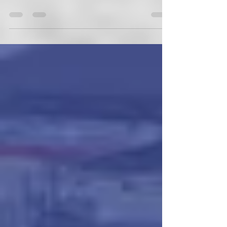
Verbandstag steigt unser Perspektivkader als
Meister der Kreisklasse C2 Pforzheim
2019/2020...